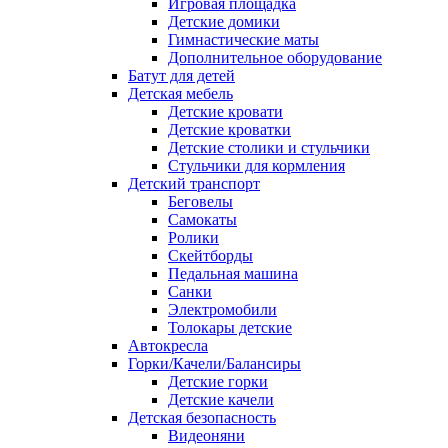
Игровая площадка
Детские домики
Гимнастические маты
Дополнительное оборудование
Батут для детей
Детская мебель
Детские кровати
Детские кроватки
Детские столики и стульчики
Стульчики для кормления
Детский транспорт
Беговелы
Самокаты
Ролики
Скейтборды
Педальная машина
Санки
Электромобили
Толокары детские
Автокресла
Горки/Качели/Балансиры
Детские горки
Детские качели
Детская безопасность
Видеоняни