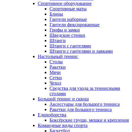
Спортивное оборудование
Спортивные маты
Блины
Гантели наборные
Гантели фиксированные
Грифы и замки
Шведские стенки
Штанги
Штанги с гантелями
Штанги с гантелями и лавками
Настольный теннис
Столы
Ракетки
Мячи
Сетки
Чехол
Средства для ухода за теннисными
столами
Большой теннис и сквош
Аксессуары для большого тенниса
Ракетки для большого тенниса
Единоборства
Боксёрские груши, мешки и крепления
Командные виды спорта
Баскетбол