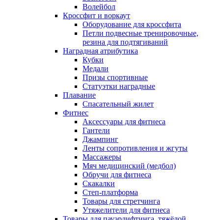
Волейбол
Кроссфит и воркаут
Оборудование для кроссфита
Петли подвесные тренировочные,
резина для подтягиваний
Наградная атрибутика
Кубки
Медали
Призы спортивные
Статуэтки наградные
Плавание
Спасательный жилет
Фитнес
Аксессуары для фитнеса
Гантели
Джампинг
Ленты сопротивления и жгуты
Массажеры
Мяч медицинский (медбол)
Обручи для фитнеса
Скакалки
Степ-платформа
Товары для стретчинга
Утяжелители для фитнеса
Товары для пауэрлифтинга, тяжёлой