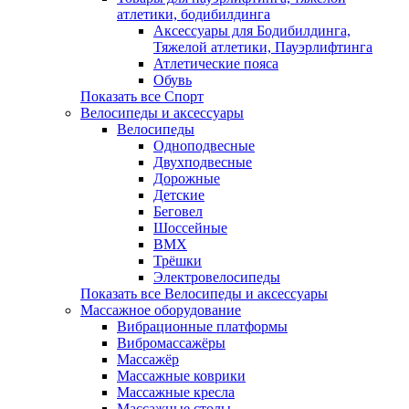
атлетики, бодибилдинга
Аксессуары для Бодибилдинга,
Тяжелой атлетики, Пауэрлифтинга
Атлетические пояса
Обувь
Показать все Спорт
Велосипеды и аксессуары
Велосипеды
Одноподвесные
Двухподвесные
Дорожные
Детские
Беговел
Шоссейные
BMX
Трёшки
Электровелосипеды
Показать все Велосипеды и аксессуары
Массажное оборудование
Вибрационные платформы
Вибромассажёры
Массажёр
Массажные коврики
Массажные кресла
Массажные столы