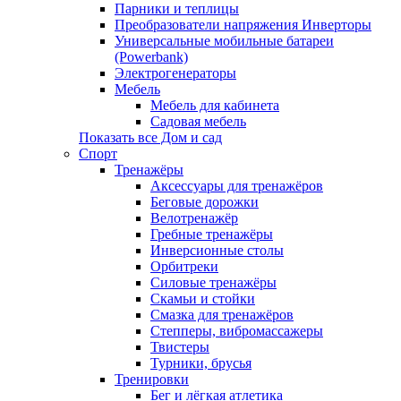
Парники и теплицы
Преобразователи напряжения Инверторы
Универсальные мобильные батареи
(Powerbank)
Электрогенераторы
Мебель
Мебель для кабинета
Садовая мебель
Показать все Дом и сад
Спорт
Тренажёры
Аксессуары для тренажёров
Беговые дорожки
Велотренажёр
Гребные тренажёры
Инверсионные столы
Орбитреки
Силовые тренажёры
Скамьи и стойки
Смазка для тренажёров
Степперы, вибромассажеры
Твистеры
Турники, брусья
Тренировки
Бег и лёгкая атлетика