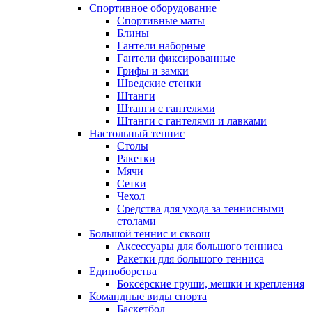
Спортивное оборудование
Спортивные маты
Блины
Гантели наборные
Гантели фиксированные
Грифы и замки
Шведские стенки
Штанги
Штанги с гантелями
Штанги с гантелями и лавками
Настольный теннис
Столы
Ракетки
Мячи
Сетки
Чехол
Средства для ухода за теннисными
столами
Большой теннис и сквош
Аксессуары для большого тенниса
Ракетки для большого тенниса
Единоборства
Боксёрские груши, мешки и крепления
Командные виды спорта
Баскетбол