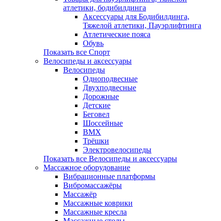
атлетики, бодибилдинга
Аксессуары для Бодибилдинга,
Тяжелой атлетики, Пауэрлифтинга
Атлетические пояса
Обувь
Показать все Спорт
Велосипеды и аксессуары
Велосипеды
Одноподвесные
Двухподвесные
Дорожные
Детские
Беговел
Шоссейные
BMX
Трёшки
Электровелосипеды
Показать все Велосипеды и аксессуары
Массажное оборудование
Вибрационные платформы
Вибромассажёры
Массажёр
Массажные коврики
Массажные кресла
Массажные столы