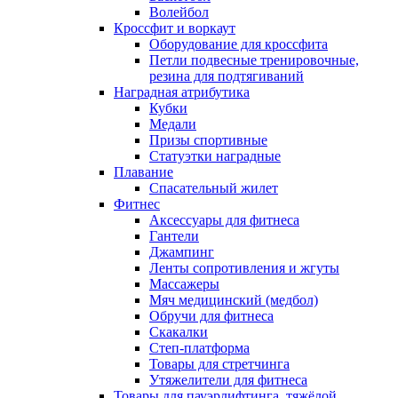
Волейбол
Кроссфит и воркаут
Оборудование для кроссфита
Петли подвесные тренировочные,
резина для подтягиваний
Наградная атрибутика
Кубки
Медали
Призы спортивные
Статуэтки наградные
Плавание
Спасательный жилет
Фитнес
Аксессуары для фитнеса
Гантели
Джампинг
Ленты сопротивления и жгуты
Массажеры
Мяч медицинский (медбол)
Обручи для фитнеса
Скакалки
Степ-платформа
Товары для стретчинга
Утяжелители для фитнеса
Товары для пауэрлифтинга, тяжёлой