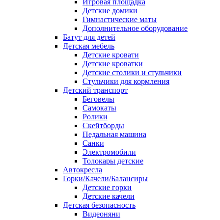
Игровая площадка
Детские домики
Гимнастические маты
Дополнительное оборудование
Батут для детей
Детская мебель
Детские кровати
Детские кроватки
Детские столики и стульчики
Стульчики для кормления
Детский транспорт
Беговелы
Самокаты
Ролики
Скейтборды
Педальная машина
Санки
Электромобили
Толокары детские
Автокресла
Горки/Качели/Балансиры
Детские горки
Детские качели
Детская безопасность
Видеоняни