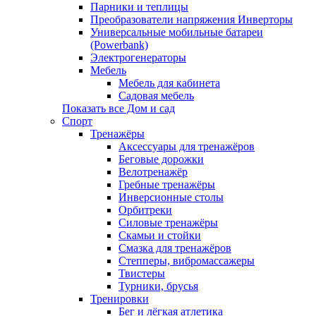
Парники и теплицы
Преобразователи напряжения Инверторы
Универсальные мобильные батареи
(Powerbank)
Электрогенераторы
Мебель
Мебель для кабинета
Садовая мебель
Показать все Дом и сад
Спорт
Тренажёры
Аксессуары для тренажёров
Беговые дорожки
Велотренажёр
Гребные тренажёры
Инверсионные столы
Орбитреки
Силовые тренажёры
Скамьи и стойки
Смазка для тренажёров
Степперы, вибромассажеры
Твистеры
Турники, брусья
Тренировки
Бег и лёгкая атлетика