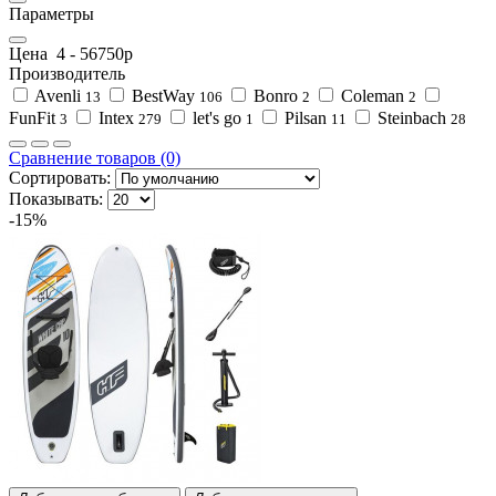
Параметры
Цена
4
-
56750
р
Производитель
Avenli
BestWay
Bonro
Coleman
13
106
2
2
FunFit
Intex
let's go
Pilsan
Steinbach
3
279
1
11
28
Сравнение товаров (0)
Сортировать:
Показывать:
-15%