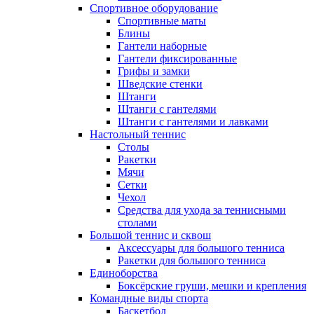
Спортивное оборудование
Спортивные маты
Блины
Гантели наборные
Гантели фиксированные
Грифы и замки
Шведские стенки
Штанги
Штанги с гантелями
Штанги с гантелями и лавками
Настольный теннис
Столы
Ракетки
Мячи
Сетки
Чехол
Средства для ухода за теннисными
столами
Большой теннис и сквош
Аксессуары для большого тенниса
Ракетки для большого тенниса
Единоборства
Боксёрские груши, мешки и крепления
Командные виды спорта
Баскетбол