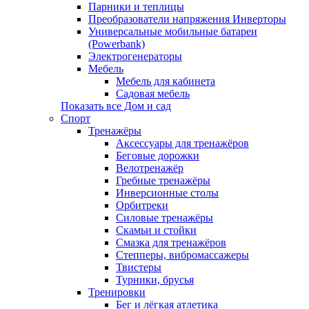
Парники и теплицы
Преобразователи напряжения Инверторы
Универсальные мобильные батареи
(Powerbank)
Электрогенераторы
Мебель
Мебель для кабинета
Садовая мебель
Показать все Дом и сад
Спорт
Тренажёры
Аксессуары для тренажёров
Беговые дорожки
Велотренажёр
Гребные тренажёры
Инверсионные столы
Орбитреки
Силовые тренажёры
Скамьи и стойки
Смазка для тренажёров
Степперы, вибромассажеры
Твистеры
Турники, брусья
Тренировки
Бег и лёгкая атлетика