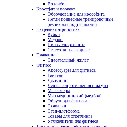
Волейбол
Кроссфит и воркаут
Оборудование для кроссфита
Петли подвесные тренировочные,
резина для подтягиваний
Наградная атрибутика
Кубки
Медали
Призы спортивные
Статуэтки наградные
Плавание
Спасательный жилет
Фитнес
Аксессуары для фитнеса
Гантели
Джампинг
Ленты сопротивления и жгуты
Массажеры
Мяч медицинский (медбол)
Обручи для фитнеса
Скакалки
Степ-платформа
Товары для стретчинга
Утяжелители для фитнеса
Товары для пауэрлифтинга, тяжёлой