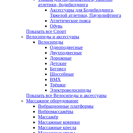
атлетики, бодибилдинга
Аксессуары для Бодибилдинга,
Тяжелой атлетики, Пауэрлифтинга
Атлетические пояса
Обувь
Показать все Спорт
Велосипеды и аксессуары
Велосипеды
Одноподвесные
Двухподвесные
Дорожные
Детские
Беговел
Шоссейные
BMX
Трёшки
Электровелосипеды
Показать все Велосипеды и аксессуары
Массажное оборудование
Вибрационные платформы
Вибромассажёры
Массажёр
Массажные коврики
Массажные кресла
Массажные столы