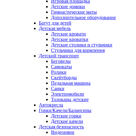
Игровая площадка
Детские домики
Гимнастические маты
Дополнительное оборудование
Батут для детей
Детская мебель
Детские кровати
Детские кроватки
Детские столики и стульчики
Стульчики для кормления
Детский транспорт
Беговелы
Самокаты
Ролики
Скейтборды
Педальная машина
Санки
Электромобили
Толокары детские
Автокресла
Горки/Качели/Балансиры
Детские горки
Детские качели
Детская безопасность
Видеоняни