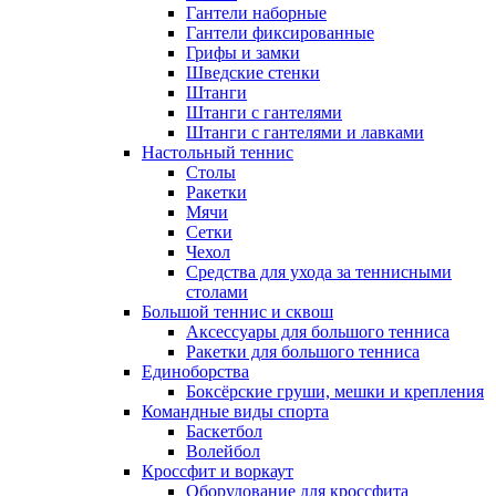
Гантели наборные
Гантели фиксированные
Грифы и замки
Шведские стенки
Штанги
Штанги с гантелями
Штанги с гантелями и лавками
Настольный теннис
Столы
Ракетки
Мячи
Сетки
Чехол
Средства для ухода за теннисными
столами
Большой теннис и сквош
Аксессуары для большого тенниса
Ракетки для большого тенниса
Единоборства
Боксёрские груши, мешки и крепления
Командные виды спорта
Баскетбол
Волейбол
Кроссфит и воркаут
Оборудование для кроссфита