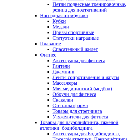
Петли подвесные тренировочные,
резина для подтягиваний
Наградная атрибутика
Кубки
Медали
Призы спортивные
Статуэтки наградные
Плавание
Спасательный жилет
Фитнес
Аксессуары для фитнеса
Гантели
Джампинг
Ленты сопротивления и жгуты
Массажеры
Мяч медицинский (медбол)
Обручи для фитнеса
Скакалки
Степ-платформа
Товары для стретчинга
Утяжелители для фитнеса
Товары для пауэрлифтинга, тяжёлой
атлетики, бодибилдинга
Аксессуары для Бодибилдинга,
Тяжелой атлетики, Пауэрлифтинга