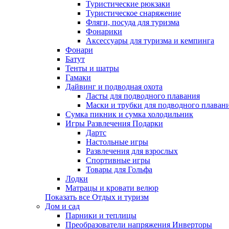
Туристические рюкзаки
Туристическое снаряжение
Фляги, посуда для туризма
Фонарики
Аксессуары для туризма и кемпинга
Фонари
Батут
Тенты и шатры
Гамаки
Дайвинг и подводная охота
Ласты для подводного плавания
Маски и трубки для подводного плаван
Сумка пикник и сумка холодильник
Игры Развлечения Подарки
Дартс
Настольные игры
Развлечения для взрослых
Спортивные игры
Товары для Гольфа
Лодки
Матрацы и кровати велюр
Показать все Отдых и туризм
Дом и сад
Парники и теплицы
Преобразователи напряжения Инверторы