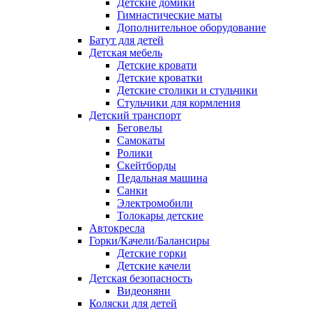
Детские домики
Гимнастические маты
Дополнительное оборудование
Батут для детей
Детская мебель
Детские кровати
Детские кроватки
Детские столики и стульчики
Стульчики для кормления
Детский транспорт
Беговелы
Самокаты
Ролики
Скейтборды
Педальная машина
Санки
Электромобили
Толокары детские
Автокресла
Горки/Качели/Балансиры
Детские горки
Детские качели
Детская безопасность
Видеоняни
Коляски для детей