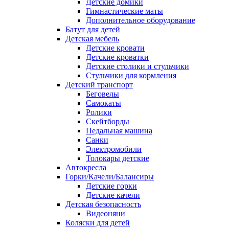
Детские домики
Гимнастические маты
Дополнительное оборудование
Батут для детей
Детская мебель
Детские кровати
Детские кроватки
Детские столики и стульчики
Стульчики для кормления
Детский транспорт
Беговелы
Самокаты
Ролики
Скейтборды
Педальная машина
Санки
Электромобили
Толокары детские
Автокресла
Горки/Качели/Балансиры
Детские горки
Детские качели
Детская безопасность
Видеоняни
Коляски для детей