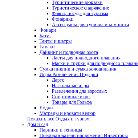
Туристические рюкзаки
Туристическое снаряжение
Фляги, посуда для туризма
Фонарики
Аксессуары для туризма и кемпинга
Фонари
Батут
Тенты и шатры
Гамаки
Дайвинг и подводная охота
Ласты для подводного плавания
Маски и трубки для подводного плаван
Сумка пикник и сумка холодильник
Игры Развлечения Подарки
Дартс
Настольные игры
Развлечения для взрослых
Спортивные игры
Товары для Гольфа
Лодки
Матрацы и кровати велюр
Показать все Отдых и туризм
Дом и сад
Парники и теплицы
Преобразователи напряжения Инверторы