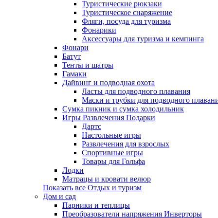
Туристические рюкзаки
Туристическое снаряжение
Фляги, посуда для туризма
Фонарики
Аксессуары для туризма и кемпинга
Фонари
Батут
Тенты и шатры
Гамаки
Дайвинг и подводная охота
Ласты для подводного плавания
Маски и трубки для подводного плаван
Сумка пикник и сумка холодильник
Игры Развлечения Подарки
Дартс
Настольные игры
Развлечения для взрослых
Спортивные игры
Товары для Гольфа
Лодки
Матрацы и кровати велюр
Показать все Отдых и туризм
Дом и сад
Парники и теплицы
Преобразователи напряжения Инверторы