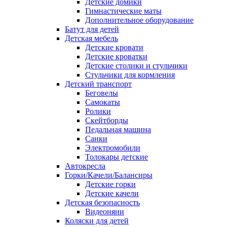
Детские домики
Гимнастические маты
Дополнительное оборудование
Батут для детей
Детская мебель
Детские кровати
Детские кроватки
Детские столики и стульчики
Стульчики для кормления
Детский транспорт
Беговелы
Самокаты
Ролики
Скейтборды
Педальная машина
Санки
Электромобили
Толокары детские
Автокресла
Горки/Качели/Балансиры
Детские горки
Детские качели
Детская безопасность
Видеоняни
Коляски для детей