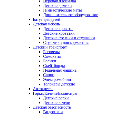
Игровая площадка
Детские домики
Гимнастические маты
Дополнительное оборудование
Батут для детей
Детская мебель
Детские кровати
Детские кроватки
Детские столики и стульчики
Стульчики для кормления
Детский транспорт
Беговелы
Самокаты
Ролики
Скейтборды
Педальная машина
Санки
Электромобили
Толокары детские
Автокресла
Горки/Качели/Балансиры
Детские горки
Детские качели
Детская безопасность
Видеоняни