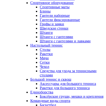
Спортивное оборудование
Спортивные маты
Блины
Гантели наборные
Гантели фиксированные
Грифы и замки
Шведские стенки
Штанги
Штанги с гантелями
Штанги с гантелями и лавками
Настольный теннис
Столы
Ракетки
Мячи
Сетки
Чехол
Средства для ухода за теннисными
столами
Большой теннис и сквош
Аксессуары для большого тенниса
Ракетки для большого тенниса
Единоборства
Боксёрские груши, мешки и крепления
Командные виды спорта
Баскетбол