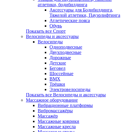
атлетики, бодибилдинга
Аксессуары для Бодибилдинга,
Тяжелой атлетики, Пауэрлифтинга
Атлетические пояса
Обувь
Показать все Спорт
Велосипеды и аксессуары
Велосипеды
Одноподвесные
Двухподвесные
Дорожные
Детские
Беговел
Шоссейные
BMX
Трёшки
Электровелосипеды
Показать все Велосипеды и аксессуары
Массажное оборудование
Вибрационные платформы
Вибромассажёры
Массажёр
Массажные коврики
Массажные кресла
Массажные столы