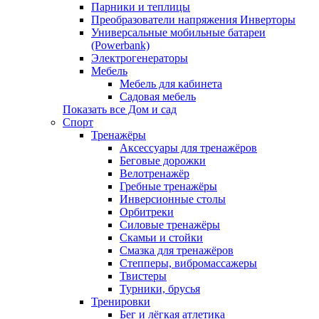
Парники и теплицы
Преобразователи напряжения Инверторы
Универсальные мобильные батареи
(Powerbank)
Электрогенераторы
Мебель
Мебель для кабинета
Садовая мебель
Показать все Дом и сад
Спорт
Тренажёры
Аксессуары для тренажёров
Беговые дорожки
Велотренажёр
Гребные тренажёры
Инверсионные столы
Орбитреки
Силовые тренажёры
Скамьи и стойки
Смазка для тренажёров
Степперы, вибромассажеры
Твистеры
Турники, брусья
Тренировки
Бег и лёгкая атлетика