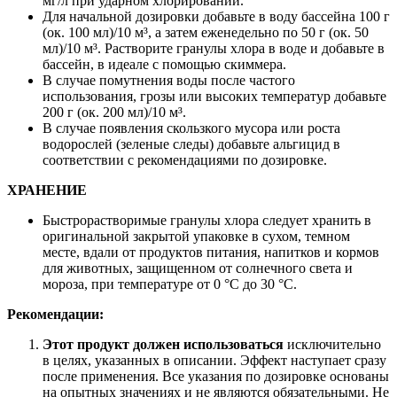
мг/л при ударном хлорировании.
Для начальной дозировки добавьте в воду бассейна 100 г
(ок. 100 мл)/10 м³, а затем еженедельно по 50 г (ок. 50
мл)/10 м³. Растворите гранулы хлора в воде и добавьте в
бассейн, в идеале с помощью скиммера.
В случае помутнения воды после частого
использования, грозы или высоких температур добавьте
200 г (ок. 200 мл)/10 м³.
В случае появления скользкого мусора или роста
водорослей (зеленые следы) добавьте альгицид в
соответствии с рекомендациями по дозировке.
ХРАНЕНИЕ
Быстрорастворимые гранулы хлора следует хранить в
оригинальной закрытой упаковке в сухом, темном
месте, вдали от продуктов питания, напитков и кормов
для животных, защищенном от солнечного света и
мороза, при температуре от 0 °C до 30 °C.
Рекомендации:
Этот продукт должен использоваться
исключительно
в целях, указанных в описании. Эффект наступает сразу
после применения. Все указания по дозировке основаны
на опытных значениях и не являются обязательными. Не