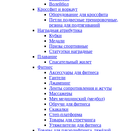
Волейбол
Кроссфит и воркаут
Оборудование для кроссфита
Петли подвесные тренировочные,
резина для подтягиваний
Наградная атрибутика
Кубки
Медали
Призы спортивные
Статуэтки наградные
Плавание
Спасательный жилет
Фитнес
Аксессуары для фитнеса
Гантели
Джампинг
Ленты сопротивления и жгуты
Массажеры
Мяч медицинский (медбол)
Обручи для фитнеса
Скакалки
Степ-платформа
Товары для стретчинга
Утяжелители для фитнеса
Товары для пауэрлифтинга, тяжёлой