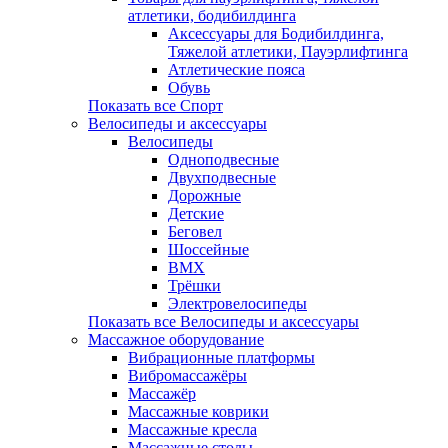
атлетики, бодибилдинга
Аксессуары для Бодибилдинга,
Тяжелой атлетики, Пауэрлифтинга
Атлетические пояса
Обувь
Показать все Спорт
Велосипеды и аксессуары
Велосипеды
Одноподвесные
Двухподвесные
Дорожные
Детские
Беговел
Шоссейные
BMX
Трёшки
Электровелосипеды
Показать все Велосипеды и аксессуары
Массажное оборудование
Вибрационные платформы
Вибромассажёры
Массажёр
Массажные коврики
Массажные кресла
Массажные столы