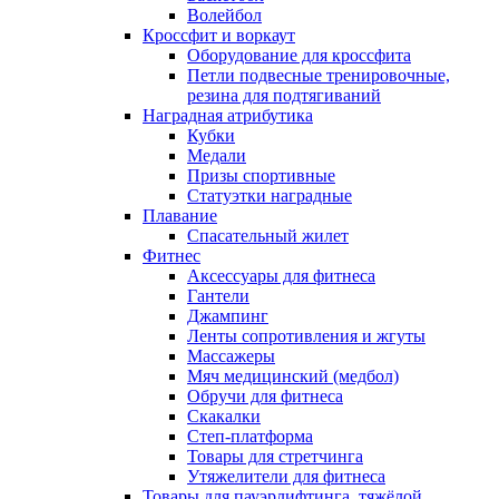
Волейбол
Кроссфит и воркаут
Оборудование для кроссфита
Петли подвесные тренировочные,
резина для подтягиваний
Наградная атрибутика
Кубки
Медали
Призы спортивные
Статуэтки наградные
Плавание
Спасательный жилет
Фитнес
Аксессуары для фитнеса
Гантели
Джампинг
Ленты сопротивления и жгуты
Массажеры
Мяч медицинский (медбол)
Обручи для фитнеса
Скакалки
Степ-платформа
Товары для стретчинга
Утяжелители для фитнеса
Товары для пауэрлифтинга, тяжёлой