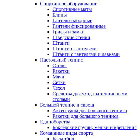
Спортивное оборудование
Спортивные маты
Блины
Гантели наборные
Гантели фиксированные
Грифы и замки
Шведские стенки
Штанги
Штанги с гантелями
Штанги с гантелями и лавками
Настольный теннис
Столы
Ракетки
Мячи
Сетки
Чехол
Средства для ухода за теннисными
столами
Большой теннис и сквош
Аксессуары для большого тенниса
Ракетки для большого тенниса
Единоборства
Боксёрские груши, мешки и крепления
Командные виды спорта
Баскетбол