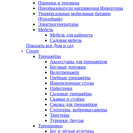
Парники и теплицы
Преобразователи напряжения Инверторы
Универсальные мобильные батареи
(Powerbank)
Электрогенераторы
Мебель
Мебель для кабинета
Садовая мебель
Показать все Дом и сад
Спорт
Тренажёры
Аксессуары для тренажёров
Беговые дорожки
Велотренажёр
Гребные тренажёры
Инверсионные столы
Орбитреки
Силовые тренажёры
Скамьи и стойки
Смазка для тренажёров
Степперы, вибромассажеры
Твистеры
Турники, брусья
Тренировки
Бег и лёгкая атлетика