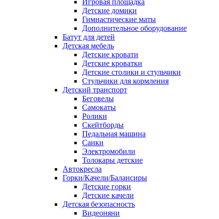
Игровая площадка
Детские домики
Гимнастические маты
Дополнительное оборудование
Батут для детей
Детская мебель
Детские кровати
Детские кроватки
Детские столики и стульчики
Стульчики для кормления
Детский транспорт
Беговелы
Самокаты
Ролики
Скейтборды
Педальная машина
Санки
Электромобили
Толокары детские
Автокресла
Горки/Качели/Балансиры
Детские горки
Детские качели
Детская безопасность
Видеоняни